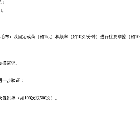
强；
H。
以固定载荷（如1kg）和频率（如10次/分钟）进行往复摩擦（如100
触摸需求。
进一步验证：
擦（如100次或500次）。