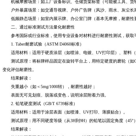
机械摩擦场景：如工厂设备标识、仓储货架标签（可能被工具、货
户外暴露场景：如交通导视牌、户外广告牌（风沙、雨水、灰尘长
低频静态场景：如室内展示牌、办公室门牌（基本无摩擦，耐磨性
二、通过标准测试方法量化耐磨性
参考国际或行业标准，使用专业设备对材料进行耐磨性测试，获取
1. Taber耐磨试验（ASTM D4060标准）
适用材料：适用于硬质涂层（如喷涂、电镀、UV打印层）、塑料（如
测试原理：将标牌样品固定在旋转平台上，用特定硬度的磨轮（如CS-10或
变化评估耐磨性。
结果解读：
失重越小（如＜5mg/1000转），耐磨性越好；
表面无可见划痕、脱落或变色，说明涂层附着力强。
2. 铅笔硬度测试（GB/T 6739标准）
适用材料：适用于涂层表面（如喷漆、UV打印、薄膜贴合）。
测试原理：用不同硬度等级（从3H到9H）的铅笔以固定角度（45°）
结果解读：