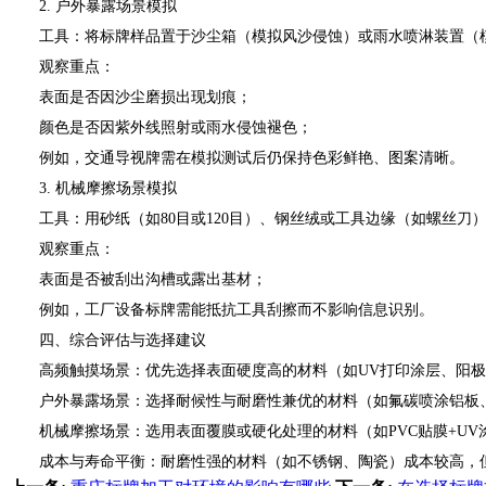
2. 户外暴露场景模拟
工具：将标牌样品置于沙尘箱（模拟风沙侵蚀）或雨水喷淋装置（模拟
观察重点：
表面是否因沙尘磨损出现划痕；
颜色是否因紫外线照射或雨水侵蚀褪色；
例如，交通导视牌需在模拟测试后仍保持色彩鲜艳、图案清晰。
3. 机械摩擦场景模拟
工具：用砂纸（如80目或120目）、钢丝绒或工具边缘（如螺丝刀）模
观察重点：
表面是否被刮出沟槽或露出基材；
例如，工厂设备标牌需能抵抗工具刮擦而不影响信息识别。
四、综合评估与选择建议
高频触摸场景：优先选择表面硬度高的材料（如UV打印涂层、阳极
户外暴露场景：选择耐候性与耐磨性兼优的材料（如氟碳喷涂铝板、
机械摩擦场景：选用表面覆膜或硬化处理的材料（如PVC贴膜+UV
成本与寿命平衡：耐磨性强的材料（如不锈钢、陶瓷）成本较高，但