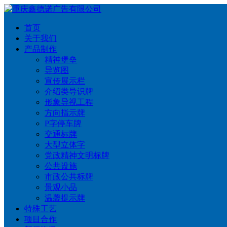
首页
关于我们
产品制作
精神堡垒
导览图
宣传展示栏
介绍类导识牌
形象导视工程
方向指示牌
P字停车牌
交通标牌
大型立体字
党政精神文明标牌
公共设施
市政公共标牌
景观小品
温馨提示牌
特殊工艺
项目合作