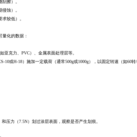
物刮擦）。
期侵蚀）。
要求较低）。
可量化的数据：
亚克力、PVC）、金属表面处理层等。
H-18）施加一定载荷（通常500g或1000g），以固定转速（如60转
和压力（7.5N）划过涂层表面，观察是否产生划痕。