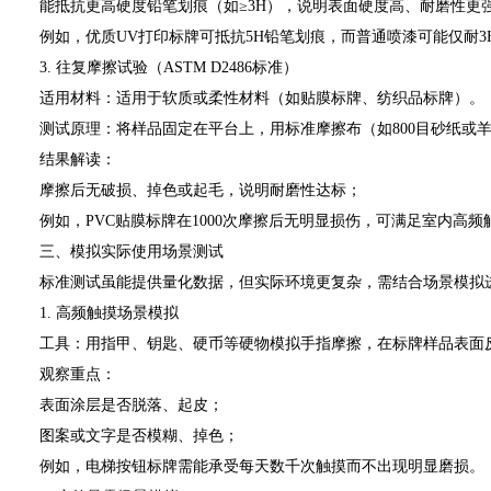
能抵抗更高硬度铅笔划痕（如≥3H），说明表面硬度高、耐磨性更
例如，优质UV打印标牌可抵抗5H铅笔划痕，而普通喷漆可能仅耐3
3. 往复摩擦试验（ASTM D2486标准）
适用材料：适用于软质或柔性材料（如贴膜标牌、纺织品标牌）。
测试原理：将样品固定在平台上，用标准摩擦布（如800目砂纸或羊毛布）
结果解读：
摩擦后无破损、掉色或起毛，说明耐磨性达标；
例如，PVC贴膜标牌在1000次摩擦后无明显损伤，可满足室内高频
三、模拟实际使用场景测试
标准测试虽能提供量化数据，但实际环境更复杂，需结合场景模拟
1. 高频触摸场景模拟
工具：用指甲、钥匙、硬币等硬物模拟手指摩擦，在标牌样品表面反复刮
观察重点：
表面涂层是否脱落、起皮；
图案或文字是否模糊、掉色；
例如，电梯按钮标牌需能承受每天数千次触摸而不出现明显磨损。